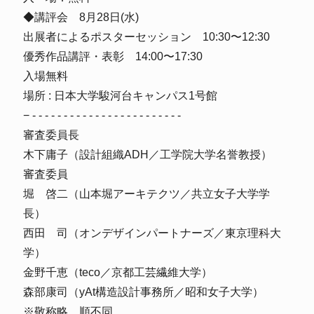
◆講評会 8月28日(水)
出展者によるポスターセッション 10:30〜12:30
優秀作品講評・表彰 14:00〜17:30
入場無料
場所 : 日本大学駿河台キャンパス1号館
− - - - - - - - - - - - - - - - - - - - - - - - -
審査委員長
木下庸子（設計組織ADH／工学院大学名誉教授）
審査委員
堀 啓二（山本堀アーキテクツ／共立女子大学学
長）
西田 司（オンデザインパートナーズ／東京理科大
学）
金野千恵（teco／京都工芸繊維大学）
森部康司（yAt構造設計事務所／昭和女子大学）
※敬称略、順不同