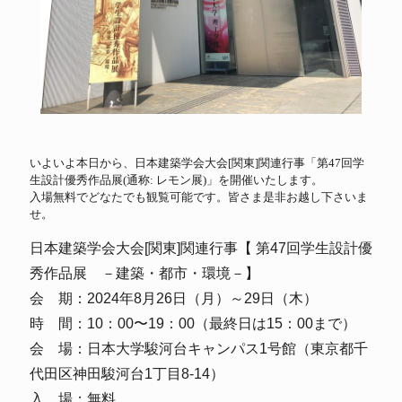
いよいよ本日から、日本建築学会大会[関東]関連行事「第47回学
生設計優秀作品展(通称: レモン展)」を開催いたします。
入場無料でどなたでも観覧可能です。皆さま是非お越し下さいま
せ。
日本建築学会大会[関東]関連行事【 第47回学生設計優
秀作品展 －建築・都市・環境－】
会 期：2024年8月26日（月）～29日（木）
時 間：10：00〜19：00（最終日は15：00まで）
会 場：日本大学駿河台キャンパス1号館（東京都千
代田区神田駿河台1丁目8-14）
入 場：無料