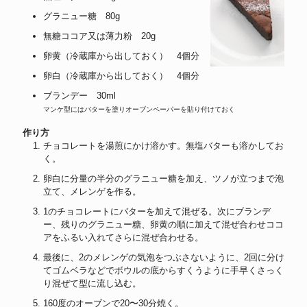
グラニュー糖 80g
無糖ココア又は薄力粉 20g
卵黄（冷蔵庫から出しておく） 4個分
卵白（冷蔵庫から出しておく） 4個分
ブランデー 30ml
マンケ型にはバターを塗りオーブンペーパーを貼り付けておく
作り方
チョコレートを湯煎にかけ溶かす。無塩バターも溶かしてお
く。
卵白に分量の半分のグラニュー糖を加え、ツノが立つまで泡
立て、メレンゲを作る。
1のチョコレートにバターを加えて混ぜる。次にブランデ
ー、残りのグラニュー糖、卵黄の順に加えて混ぜ合わせココ
アをふるい入れてさらに混ぜ合わせる。
最後に、2のメレンゲの気泡をつぶさないように、2回に分け
てゴムベラなどでボウルの底からすくうように手早くさっく
り混ぜて型に流し込む。
160度のオーブンで20〜30分焼く。