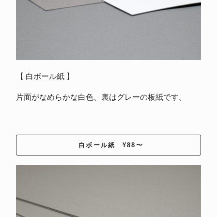
【 白ボール紙 】
片面がなめらかな白色、裏はグレーの板紙です。
白ボール紙 ¥88〜