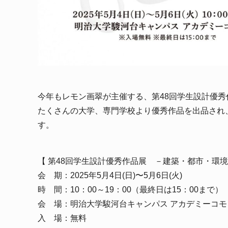
今年もレモン画翠が主催する、第
48
回学生設計優秀
たくさんの大学、専門学校より優秀作品を出品され
皆様のご来場を心
【 第48回学生設計優秀作品展 －建築・都市・環
会 期：2025年5月4日(日)〜5月6日(火)
時 間：
10
：
00
～
19
：
00
（最終日は
15
：
00
まで）
会 場：明治大学駿河台キャンパス アカデミーコモ
入 場：無料