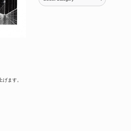
テ
ゴ
リ
ー
。
す。