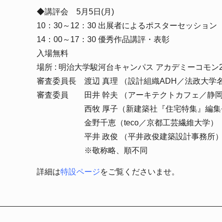
◆講評会 5月5日(月)
10：30～12：30 出展者によるポスターセッション
14：00～17：30 優秀作品講評・表彰
入場無料
場所 : 明治大学駿河台キャンパス アカデミーコモン
審査委員長 渡辺 真理 （設計組織ADH／法政大学
審査委員 田井 幹夫 （アーキテクトカフェ／静
西牧 厚子（新建築社『住宅特集』編集
金野千恵（teco／京都工芸繊維大学）
平井 政俊 （平井政俊建築設計事務所
※
敬称略、順不同
詳細は
特設ページ
をご覧くださいませ。