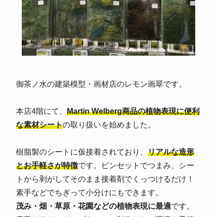
御茶ノ水の建築模型・画材店のレモン画翠です。
本店4階にて、
Martin Welberg商品の植物表現に便利
な素材シート
の取り扱いを始めました。
樹脂製のシートに仮接着されており、
リアルな造形
とお手軽さが特徴
です。ピンセットでつまみ、シー
トから剥がしてそのまま接着剤でくっつけるだけ！
素手などでちぎって小分けにもできます。
茂み・畑・草原・花園などの植物表現に最適
です。