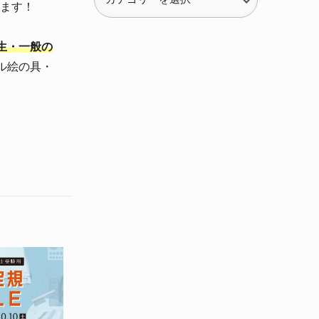
テ
ます！
ゴ
リ
生・一般の
ー
ル絵の具・