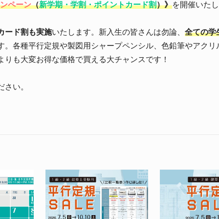
ャンペーン
（
新学期・学割・ポイントカード割
）》
を開催いたし
カード割も実施
いたします。新入生の皆さんは勿論、
全ての学
す。各種平行定規や製図用シャープペンシル、色鉛筆やアクリ
よりも大変お得な価格で買える大チャンスです！
ださい。