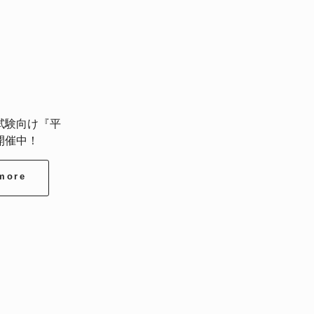
試験向け『平
開催中！
more