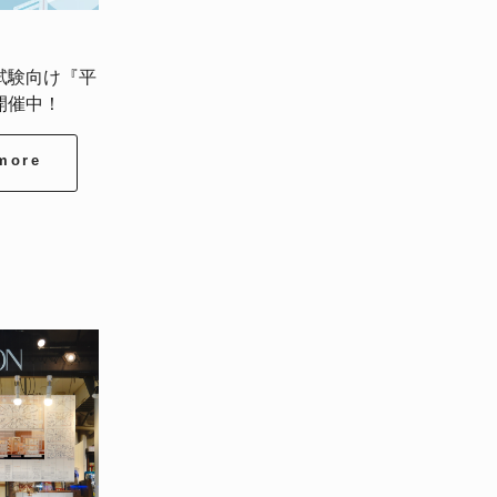
試験向け『平
開催中！
more