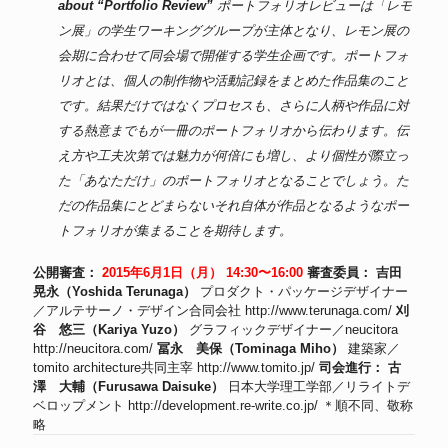
about “Portfolio Review”
ポートフォリオレビューは「レモ
ン展」の学生ワーキンググループが主体となり、レモン展の
会期に合わせて同会場で開催する学生企画です。ポートフォ
リオとは、個人の制作物や活動記録をまとめた作品集のこと
です。結果だけではなくプロセスも、さらに人柄や作品に対
する熱意までもが一冊のポートフォリオから伝わります。伝
え方や工夫次第では魅力が何倍にも増し、より個性が際立っ
た「あなただけ」のポートフォリオとなることでしょう。た
だの作品集にとどまらないそれ自体が作品となるようなポー
トフォリオが集まることを期待します。
公開審査：
2015年6月1日（月） 14:30〜16:00
審査委員：
吉田
晃永（Yoshida Terunaga）
プロダクト・パッケージデザイナー
／アルテサーノ・デザイン合同会社
http://www.terunaga.com/
刈
谷 悠三（Kariya Yuzo）
グラフィックデザイナー／neucitora
http://neucitora.com/
冨永 美保（Tominaga Miho）
建築家／
tomito architecture共同主宰
http://www.tomito.jp/
司会進行：
古
澤 大輔（Furusawa Daisuke）
日本大学理工学部／リライトデ
ベロップメント
http://development.re-write.co.jp/
＊順不同、敬称
略