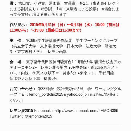
賞：
吉田賞、刈谷賞、冨永賞、古澤賞 各1点（審査員セレクト
による副賞あり） 特別賞 1点（来場者による投票） ※場合によ
って受賞枠が増える事があります
作品展示：
2015年5月31日（日）〜6月3日（水） 10:00（初日は
11:00から）〜19:00（最終日は16:00まで）
主 催：
第38回学生設計優秀作品展 学生ワーキンググループ
（共立女子大学・東京電機大学・日本大学・法政大学・明治大
学・東京理科大学）、レモン画翠
会 場：
東京都千代田区神田駿河台1-1 明治大学 駿河台校舎アカ
デミーコモン2F レモン展会場内 ●JR中央線・総武線/東京メト
ロ丸ノ内線 御茶ノ水駅下車 徒歩3分 ●東京メトロ千代田線
新御茶ノ水駅下車 徒歩5分
お問い合わせ：
第38回学生設計優秀作品展 学生ワーキンググル
ープ mail：lemon_portfolio2015＠yahoo.co.jp
［＠は半角に置き換えて
ください］
レモン展2015
Facebook：
http://www.facebook.com/LEMON38th
Twitter：＠lemonten2015