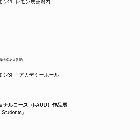
ン2F レモン展会場内
」
業大学名誉教授）
モン3F「アカデミーホール」
ナルコース（I-AUD）作品展
 Students」