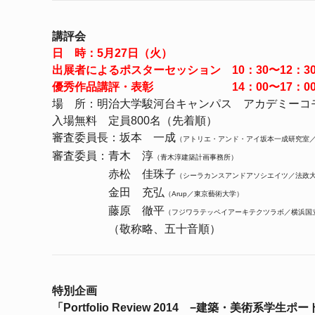
講評会
日 時：5月27日（火）
出展者によるポスターセッション 10：30〜12：3
優秀作品講評・表彰 14：00〜17：0
場 所：明治大学駿河台キャンパス アカデミーコ
入場無料 定員800名（先着順）
審査委員長：坂本 一成
（アトリエ・アンド・アイ坂本一成研究室
審査委員：青木 淳
（青木淳建築計画事務所）
赤松 佳珠子
（シーラカンスアンドアソシエイツ／法政
金田 充弘
（Arup／東京藝術大学）
藤原 徹平
（フジワラテッペイアーキテクツラボ／横浜国立
（敬称略、五十音順）
特別企画
「Portfolio Review 2014 −建築・美術系学生