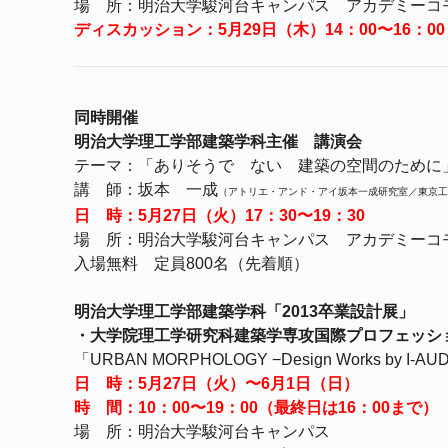
場 所：明治大学駿河台キャンパス アカデミーコモ
ディスカッション：5月29日（木）14：00〜16：00
同時開催
明治大学理工学部建築学科主催 講演会
テーマ：「ありそうで ない 建築の空間のために
講 師：坂本 一成
（アトリエ・アンド・アイ坂本一成研究室／東京工
日 時：5月27日（火）17：30〜19：30
場 所：明治大学駿河台キャンパス アカデミーコ
入場無料 定員800名（先着順）
明治大学理工学部建築学科「2013卒業設計展」
・大学院理工学研究科建築学専攻国際プロフェッショ
「URBAN MORPHOLOGY −Design Works by I-AUD
日 時：5月27日（火）〜6月1日（日）
時 間：10：00〜19：00（最終日は16：00まで）
場 所：明治大学駿河台キャンパス