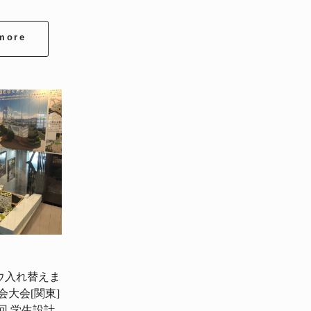
more
ウ入れ替えま
会大会[関東]
回 学生設計