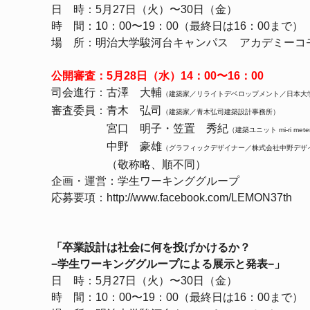
日 時：5月27日（火）〜30日（金）
時 間：10：00〜19：00（最終日は16：00まで）
場 所：明治大学駿河台キャンパス アカデミーコ
公開審査：5月28日（水）14：00〜16：00
司会進行：古澤 大輔
（建築家／リライトデベロップメント／日本大
審査委員：青木 弘司
（建築家／青木弘司建築設計事務所）
宮口 明子・笠置 秀紀
（建築ユニット mi-ri mete
中野 豪雄
（グラフィックデザイナー／株式会社中野デザ
（敬称略、順不同）
企画・運営：学生ワーキンググループ
応募要項：
http://www.facebook.com/LEMON37th
「卒業設計は社会に何を投げかけるか？
−学生ワーキンググループによる展示と発表−」
日 時：5月27日（火）〜30日（金）
時 間：10：00〜19：00（最終日は16：00まで）