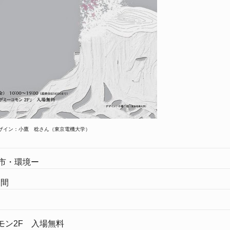
ザイン：小鷹 稔さん（東京電機大学）
市・環境ー
日間
モン2F 入場無料