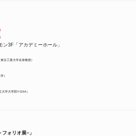
0
0
モン3F「アカデミーホール」
／東京工業大学名誉教授）
大学）
大学大学院Y-GSA）
ポートフォリオ展−」