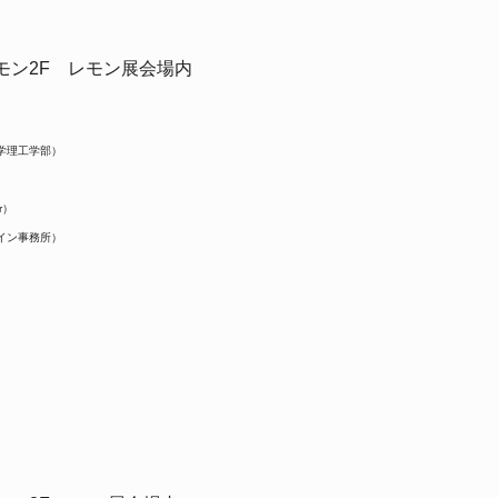
モン2F レモン展会場内
学理工学部）
r）
イン事務所）