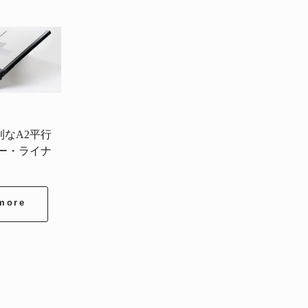
なA2平行
ー・ライナ
】
more