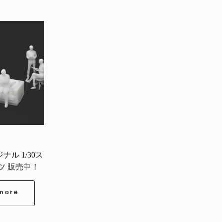
ル 1/30ス
ツ 販売中！
more