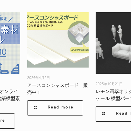
2026年4月2日
2025年10月21日
アースコンシャスボード 販
】オンライ
レモン画翠オリジナ
売中！
建築模型素
ケール 模型パー
Read more
Read 
re