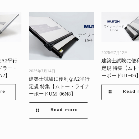
2025年7月12日
A2平行
建築士試験に便利
ドラー・
定規 特集【ムト
2025年7月14日
A2】
ーボードUT−06
建築士試験に便利なA2平行
定規 特集【ムトー・ライナ
re
Read 
ーボードUM−06N8】
Read more